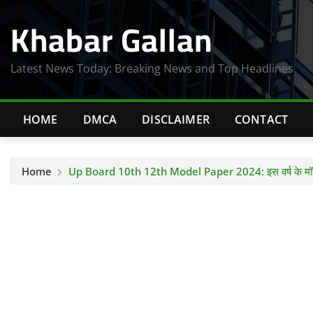
Skip
Khabar Gallan
to
content
Latest News Today: Breaking News and Top Headlines
HOME
DMCA
DISCLAIMER
CONTACT
Home
Up Board 10th 12th Model Paper 2024: इस वर्ष के मॉडल 